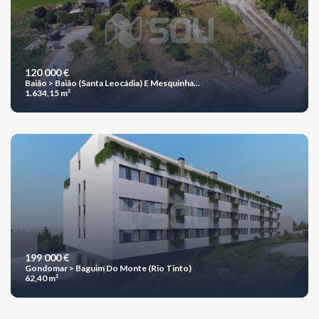
120 000 €
Baião > Baião (Santa Leocádia) E Mesquinha...
1.634,15 m²
199 000 €
Gondomar > Baguim Do Monte (Rio Tinto)
62,40 m²