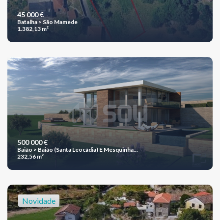
45 000 €
Batalha > São Mamede
1.382,13 m²
500 000 €
Baião > Baião (Santa Leocádia) E Mesquinha...
232,56 m²
Novidade