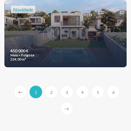
Novidade
450 000 €
Maia > Folgosa
224,00 m²
1
2
3
4
5
6